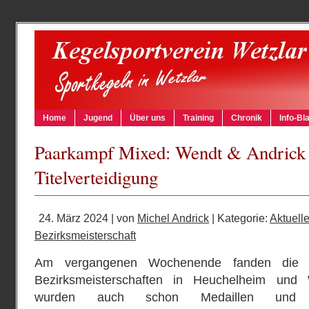
Home
Jugend
Über uns
Training
Chronik
Info-Bla
Paarkampf Mixed: Wendt & Andrick 
Titelverteidigung
24. März 2024 | von
Michel Andrick
| Kategorie:
Aktuell
Bezirksmeisterschaft
Am vergangenen Wochenende fanden die e
Bezirksmeisterschaften in Heuchelheim und 
wurden auch schon Medaillen und S