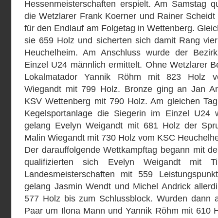
Hessenmeisterschaften erspielt. Am Samstag qua
die Wetzlarer Frank Koerner und Rainer Scheidt
für den Endlauf am Folgetag in Wettenberg. Gleic
sie 659 Holz und sicherten sich damit Rang vie
Heuchelheim. Am Anschluss wurde der Bezirksm
Einzel U24 männlich ermittelt. Ohne Wetzlarer Be
Lokalmatador Yannik Röhm mit 823 Holz vo
Wiegandt mit 799 Holz. Bronze ging an Jan An
KSV Wettenberg mit 790 Holz. Am gleichen Tag
Kegelsportanlage die Siegerin im Einzel U24 we
gelang Evelyn Weigandt mit 681 Holz der Spru
Malin Wiegandt mit 730 Holz vom KSC Heuchelh
Der darauffolgende Wettkampftag begann mit d
qualifizierten sich Evelyn Weigandt mit T
Landesmeisterschaften mit 559 Leistungspunkte
gelang Jasmin Wendt und Michel Andrick allerdin
577 Holz bis zum Schlussblock. Wurden dann a
Paar um Ilona Mann und Yannik Röhm mit 610 H