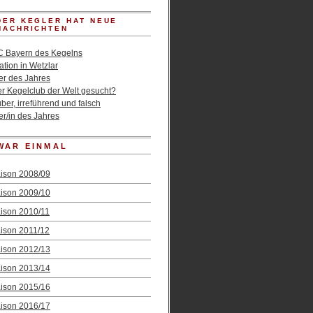
DER KEGLER HAT NEUE
NACHRICHTEN
C Bayern des Kegelns
tion in Wetzlar
er des Jahres
er Kegelclub der Welt gesucht?
er, irreführend und falsch
er/in des Jahres
WAR EINMAL
ison 2008/09
ison 2009/10
ison 2010/11
ison 2011/12
ison 2012/13
ison 2013/14
ison 2015/16
ison 2016/17