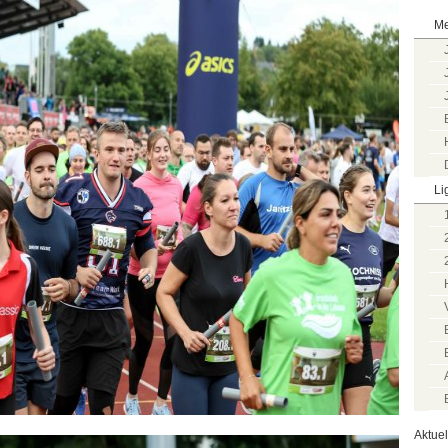
Me
Li
Aktue