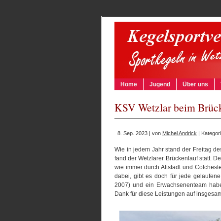
Home
Jugend
Über uns
KSV Wetzlar beim Brüc
8. Sep. 2023 | von
Michel Andrick
| Kategor
Wie in jedem Jahr stand der Freitag d
fand der Wetzlarer Brückenlauf statt. D
wie immer durch Altstadt und Colchest
dabei, gibt es doch für jede gelaufe
2007) und ein Erwachsenenteam haben
Dank für diese Leistungen auf insgesam