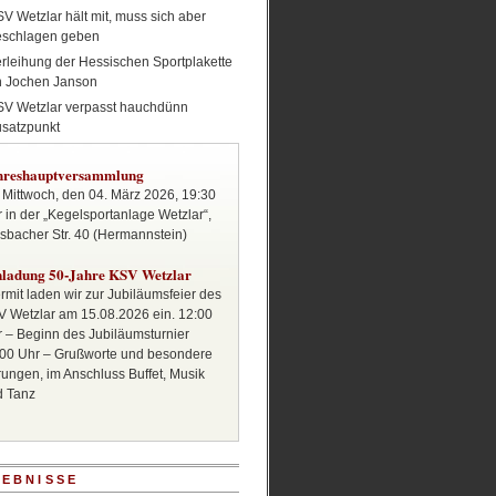
V Wetzlar hält mit, muss sich aber
eschlagen geben
rleihung der Hessischen Sportplakette
n Jochen Janson
SV Wetzlar verpasst hauchdünn
satzpunkt
hreshauptversammlung
Mittwoch, den 04. März 2026, 19:30
 in der „Kegelsportanlage Wetzlar“,
sbacher Str. 40 (Hermannstein)
nladung 50-Jahre KSV Wetzlar
rmit laden wir zur Jubiläumsfeier des
 Wetzlar am 15.08.2026 ein. 12:00
 – Beginn des Jubiläumsturnier
00 Uhr – Grußworte und besondere
ungen, im Anschluss Buffet, Musik
d Tanz
EBNISSE