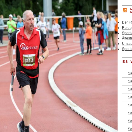
Der F
Relega
Sportl
Ältest
Unsaub
Sportl
ES 
Sa
Sa
Sa
Sa
Sa
Sa
Sa
Sa