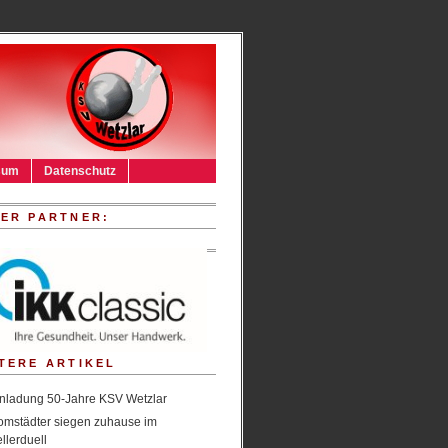
sum
Datenschutz
ER PARTNER:
TERE ARTIKEL
nladung 50-Jahre KSV Wetzlar
omstädter siegen zuhause im
llerduell