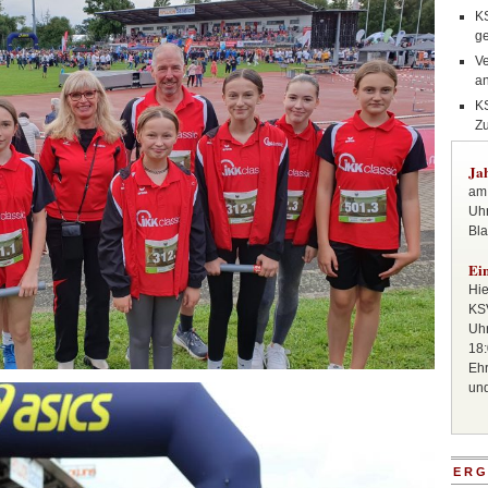
KS
g
Ve
a
K
Zu
Ja
am 
Uhr
Bla
Ei
Hie
KSV
Uhr
18:
Ehr
un
ERG