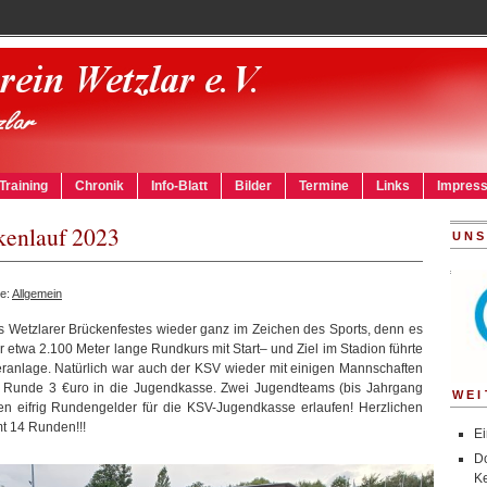
Training
Chronik
Info-Blatt
Bilder
Termine
Links
Impres
kenlauf 2023
UNS
ie:
Allgemein
es Wetzlarer Brückenfestes wieder ganz im Zeichen des Sports, denn es
er etwa 2.100 Meter lange Rundkurs mit Start– und Ziel im Stadion führte
eranlage. Natürlich war auch der KSV wieder mit einigen Mannschaften
ne Runde 3 €uro in die Jugendkasse. Zwei Jugendteams (bis Jahrgang
WEI
 eifrig Rundengelder für die KSV-Jugendkasse erlaufen! Herzlichen
t 14 Runden!!!
Ei
D
Ke