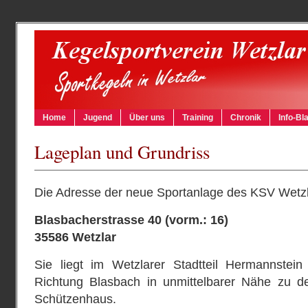
Home
Jugend
Über uns
Training
Chronik
Info-Bla
Lageplan und Grundriss
Die Adresse der neue Sportanlage des KSV Wetzla
Blasbacherstrasse 40 (vorm.: 16)
35586 Wetzlar
Sie liegt im Wetzlarer Stadtteil Hermannstei
Richtung Blasbach in unmittelbarer Nähe zu d
Schützenhaus.