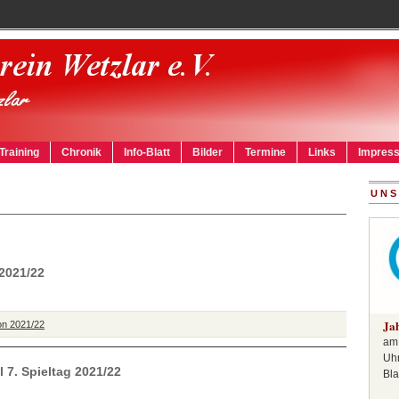
Training
Chronik
Info-Blatt
Bilder
Termine
Links
Impres
UNS
 2021/22
Ja
on 2021/22
am 
Uhr
 7. Spieltag 2021/22
Bla