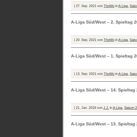
| 27. Sep. 2021 von
ThoWo
in
A-Liga
,
Sais
A-Liga Süd/West – 2. Spieltag 
| 20. Sep. 2021 von
ThoWo
in
A-Liga
,
Sais
A-Liga Süd/West – 1. Spieltag 
| 13. Sep. 2021 von
ThoWo
in
A-Liga
,
Sais
A-Liga Süd/West – 14. Spieltag
| 21. Jan. 2018 von
J.J.
in
A-Liga
,
Saison 
A-Liga Süd/West – 13. Spieltag