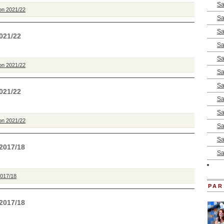
Sa
on 2021/22
Sa
Sa
2021/22
Sa
Sa
on 2021/22
Sa
Sa
2021/22
Sa
Sa
on 2021/22
Sa
Sa
 2017/18
Sa
2017/18
PAR
 2017/18