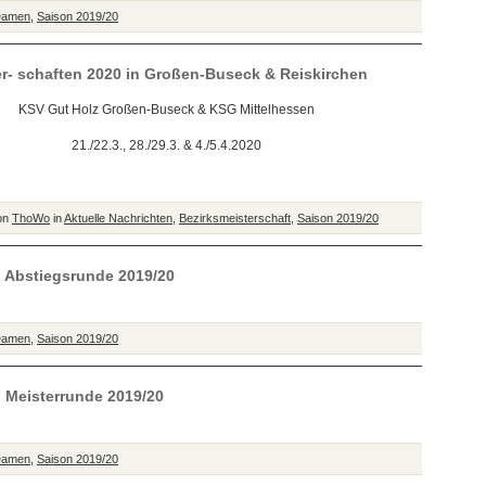
Damen
,
Saison 2019/20
er- schaften 2020 in Großen-Buseck & Reiskirchen
KSV Gut Holz Großen-Buseck & KSG Mittelhessen
21./22.3., 28./29.3. & 4./5.4.2020
von
ThoWo
in
Aktuelle Nachrichten
,
Bezirksmeisterschaft
,
Saison 2019/20
g Abstiegsrunde 2019/20
Damen
,
Saison 2019/20
 Meisterrunde 2019/20
Damen
,
Saison 2019/20