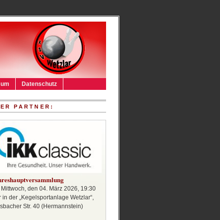
sum
Datenschutz
ER PARTNER:
hreshauptversammlung
Mittwoch, den 04. März 2026, 19:30
 in der „Kegelsportanlage Wetzlar“,
sbacher Str. 40 (Hermannstein)