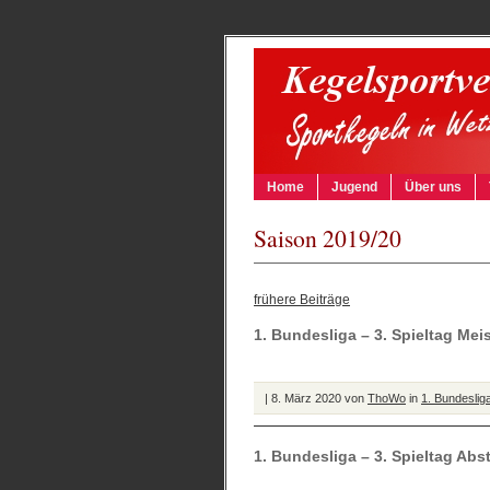
Home
Jugend
Über uns
Saison 2019/20
frühere Beiträge
1. Bundesliga – 3. Spieltag Mei
| 8. März 2020 von
ThoWo
in
1. Bundeslig
1. Bundesliga – 3. Spieltag Ab