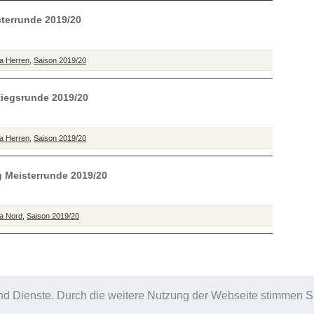
sterrunde 2019/20
ga Herren
,
Saison 2019/20
stiegsrunde 2019/20
ga Herren
,
Saison 2019/20
g Meisterrunde 2019/20
ga Nord
,
Saison 2019/20
e und Dienste. Durch die weitere Nutzung der Webseite stimmen
© 2008 - 2026 KSV Wetzlar e.V. | Powered by
WordPress
und
DER KEGLER
|
Anmelden
|