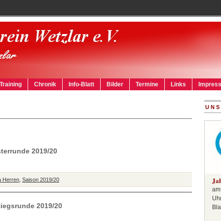
Training
Chronik
Info-Blatt
Bilder
Termine
Links
Impres
UNS
sterrunde 2019/20
Ja
a Herren
,
Saison 2019/20
am 
Uhr
stiegsrunde 2019/20
Bla