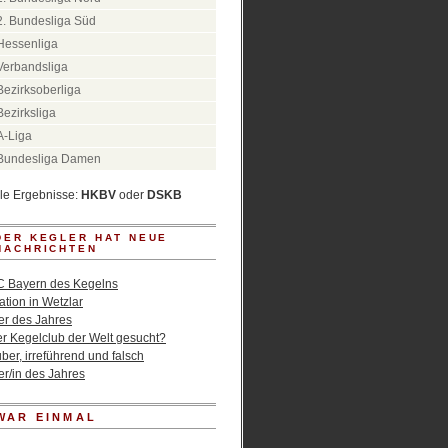
2. Bundesliga Süd
Hessenliga
Verbandsliga
Bezirksoberliga
Bezirksliga
A-Liga
Bundesliga Damen
lle Ergebnisse:
HKBV
oder
DSKB
DER KEGLER HAT NEUE
NACHRICHTEN
C Bayern des Kegelns
tion in Wetzlar
er des Jahres
er Kegelclub der Welt gesucht?
er, irreführend und falsch
er/in des Jahres
WAR EINMAL