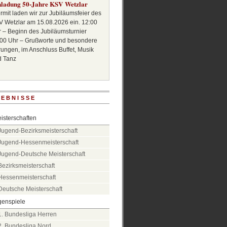
nladung 50-Jahre KSV Wetzlar
rmit laden wir zur Jubiläumsfeier des
 Wetzlar am 15.08.2026 ein. 12:00
 – Beginn des Jubiläumsturnier
00 Uhr – Grußworte und besondere
ungen, im Anschluss Buffet, Musik
d Tanz
EBNISSE
isterschaften
Jugend-Bezirksmeisterschaft
Jugend-Hessenmeisterschaft
Jugend-Deutsche Meisterschaft
Bezirksmeisterschaft
Hessenmeisterschaft
Deutsche Meisterschaft
genspiele
1. Bundesliga Herren
2. Bundesliga Nord