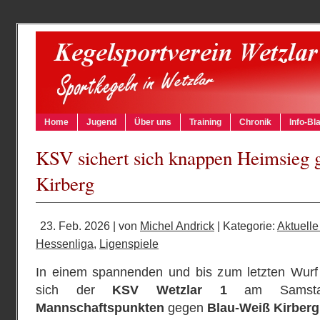
Home
Jugend
Über uns
Training
Chronik
Info-Bla
KSV sichert sich knappen Heimsieg 
Kirberg
23. Feb. 2026 | von
Michel Andrick
| Kategorie:
Aktuelle
Hessenliga
,
Ligenspiele
In einem spannenden und bis zum letzten Wurf
sich der
KSV Wetzlar 1
am Samsta
Mannschaftspunkten
gegen
Blau‑Weiß Kirberg