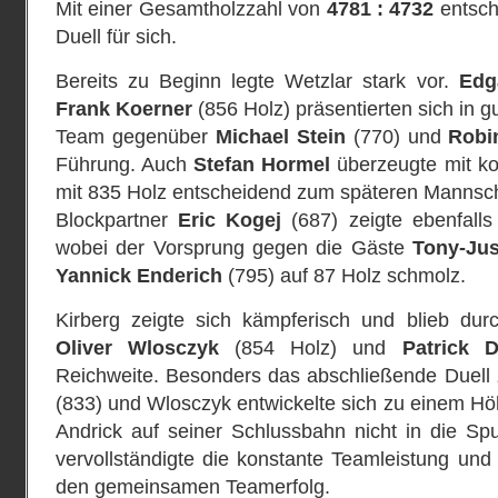
Mit einer Gesamtholzzahl von
4781 : 4732
entsch
Duell für sich.
Bereits zu Beginn legte Wetzlar stark vor.
Edg
Frank Koerner
(856 Holz) präsentierten sich in g
Team gegenüber
Michael Stein
(770) und
Robi
Führung. Auch
Stefan Hormel
überzeugte mit ko
mit 835 Holz entscheidend zum späteren Mannscha
Blockpartner
Eric
Kogej
(687) zeigte ebenfalls
wobei der Vorsprung gegen die Gäste
Tony‑Jus
Yannick Enderich
(795) auf 87 Holz schmolz.
Kirberg zeigte sich kämpferisch und blieb dur
Oliver Wlosczyk
(854 Holz) und
Patrick 
Reichweite. Besonders das abschließende Duell
(833) und Wlosczyk entwickelte sich zu einem Hö
Andrick auf seiner Schlussbahn nicht in die S
vervollständigte die konstante Teamleistung und
den gemeinsamen Teamerfolg.