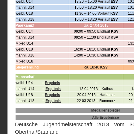
weibl. U14
13:20 – 15:00
Vorlauf
ESV
10:
männl. U14
15:00 – 18:20
Vorlauf
ESV
10:
weibl. U18
11:30 – 14:00
Vorlauf
KSV
11:
männl. U18
10:00 – 13:20
Vorlauf
ESV
12:
Paarkampf
Sa. 27.04.2013
weibl. U14
09:00 – 09:50
Endlauf
KSV
männl. U14
09:50 – 11:30
Endlauf
KSV
Mixed U14
13:
weibl. U18
16:30 – 18:10
Endlauf
KSV
männl. U18
14:00 – 16:30
Endlauf
KSV
Mixed U18
09:
Siegerehrung
ca. 18:40
KSV
Mannschaft
weibl. U14 –
Ergebnis
–
männl. U14 –
Ergebnis
13.04.2013 – Kathus
1
weibl. U18 –
Ergebnis
20.04.2013 – Hadamar
20.
männl. U18 –
Ergebnis
22.03.2013 – Rommerz
21.
Medaillenspiegel
Alle Ergebnisse
Deutsche Jugendmeisterschaft 2013 vom 3
Oberthal/Saarland