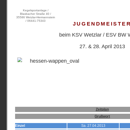
Kegelsportanlage /
Blasbacher Straße 40 /
35586 Wetzlar-Hermannstein
/ 06441-75343
JUGENDMEISTER
beim KSV Wetzlar / ESV BW W
27. & 28. April 2013
Zeitplan
Grußwort
Einzel
Sa. 27.04.2013