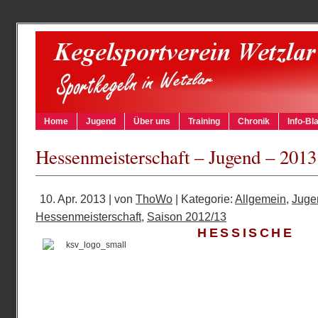
Home
Jugend
Über uns
Training
Chronik
Info-Bla
Hessenmeisterschaft – Jugend – 2013
10. Apr. 2013 | von
ThoWo
| Kategorie:
Allgemein
,
Juge
Hessenmeisterschaft
,
Saison 2012/13
HESSISCHE