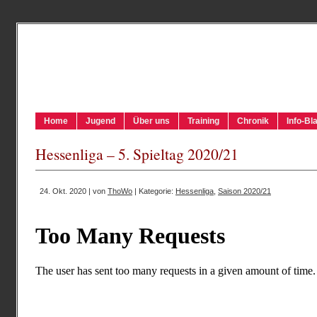
Home
Jugend
Über uns
Training
Chronik
Info-Bla
Hessenliga – 5. Spieltag 2020/21
24. Okt. 2020 | von
ThoWo
| Kategorie:
Hessenliga
,
Saison 2020/21