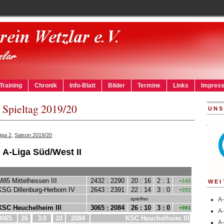
Training
Chronik
Info-Blatt
Bilder
Termine
Links
Impres
. Spieltag 2019/20
UNS
iga 2
,
Saison 2019/20
WEI
A-
A-
A-