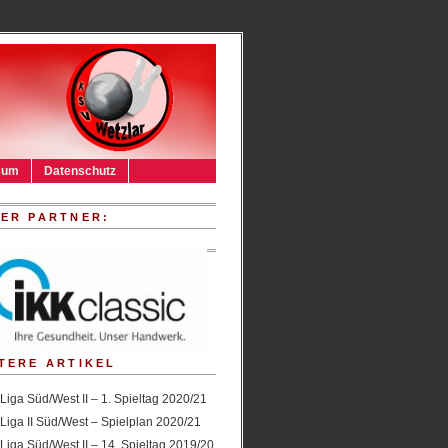
sum
Datenschutz
ER PARTNER:
TERE ARTIKEL
Liga Süd/West II – 1. Spieltag 2020/21
Liga II Süd/West – Spielplan 2020/21
Liga Süd/West II – 14. Spieltag 2019/20