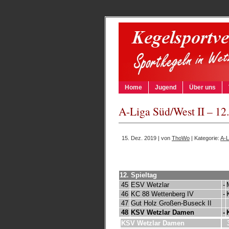
Home
Jugend
Über uns
A-Liga Süd/West II – 12
15. Dez. 2019 | von
ThoWo
| Kategorie:
A-L