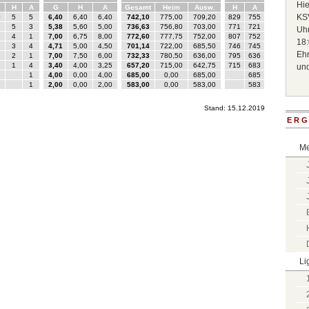
Hie
KSV
Uhr
18:
Ehr
un
ERG
Me
Li