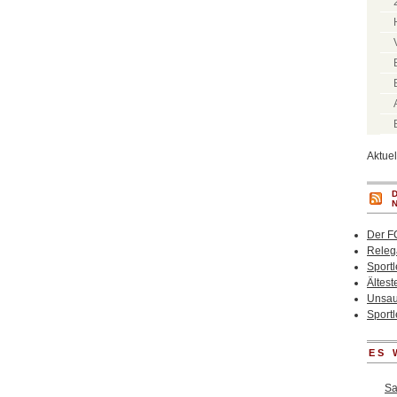
Aktue
Der F
Relega
Sportl
Ältest
Unsaub
Sportl
ES 
Sa