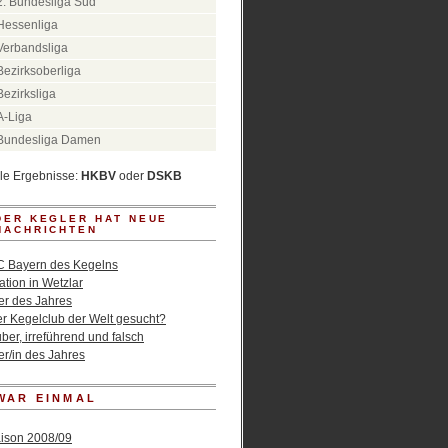
2. Bundesliga Süd
Hessenliga
Verbandsliga
Bezirksoberliga
Bezirksliga
A-Liga
Bundesliga Damen
lle Ergebnisse:
HKBV
oder
DSKB
DER KEGLER HAT NEUE
NACHRICHTEN
C Bayern des Kegelns
tion in Wetzlar
er des Jahres
er Kegelclub der Welt gesucht?
er, irreführend und falsch
er/in des Jahres
WAR EINMAL
ison 2008/09